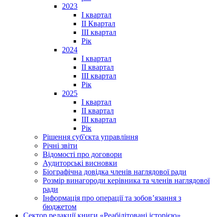
2023
І квартал
ІІ Квартал
III квартал
Рік
2024
I квартал
II квартал
III квартал
Рік
2025
I квартал
II квартал
III квартал
Рік
Рішення суб'єкта управління
Річні звіти
Відомості про договори
Аудиторські висновки
Біографічна довідка членів наглядової ради
Розмір винагороди керівника та членів наглядової
ради
Інформація про операції та зобов’язання з
бюджетом
Сектор редакції книги «Реабілітовані історією»