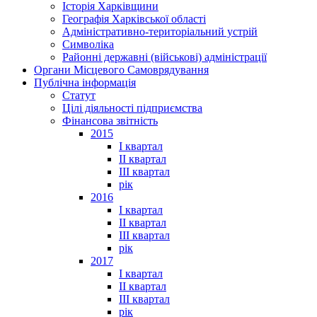
Історія Харківщини
Географія Харківської області
Адміністративно-територіальний устрій
Символіка
Районні державні (військові) адміністрації
Органи Місцевого Самоврядування
Публічна інформація
Статут
Цілі діяльності підприємства
Фінансова звітність
2015
I квартал
II квартал
III квартал
рік
2016
I квартал
II квартал
III квартал
рік
2017
I квартал
II квартал
III квартал
рік