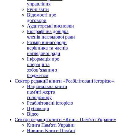
управління
Річні звіти
Відомості про
договори
Аудиторські висновки
Біографічна довідка
членів наглядової ради
Розмір винагороди
керівника та членів
наглядової ради
Інформація про
операції та
зобов’язання з
бюджетом
Сектор редакції книги «Реабілітовані історією»
Національна книга
пам'яті жертв
голодомору
Реабілітовані історією
Публікації
Відео
Сектор редакції книги «Книга Пам’яті України»
Книга Пам'яті України
Новини Книги Пам'яті