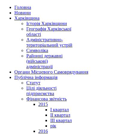
Головна
Новини
Харківщина
Історія Харківщини
Географія Харківської
області
Адміністративно-
територіальний устрій
Символіка
Районні державні
(військові)
адміністрації
Органи Місцевого Самоврядування
Публічна інформація
Статут
Цілі діяльності
підприємства
Фінансова звітність
2015
I квартал
II квартал
III квартал
рік
2016