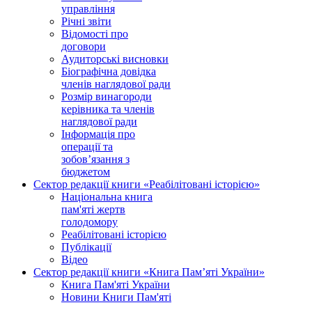
управління
Річні звіти
Відомості про
договори
Аудиторські висновки
Біографічна довідка
членів наглядової ради
Розмір винагороди
керівника та членів
наглядової ради
Інформація про
операції та
зобов’язання з
бюджетом
Сектор редакції книги «Реабілітовані історією»
Національна книга
пам'яті жертв
голодомору
Реабілітовані історією
Публікації
Відео
Сектор редакції книги «Книга Пам’яті України»
Книга Пам'яті України
Новини Книги Пам'яті