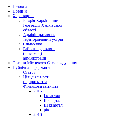
Головна
Новини
Харківщина
Історія Харківщини
Географія Харківської
області
Адміністративно-
територіальний устрій
Символіка
Районні державні
(військові)
адміністрації
Органи Місцевого Самоврядування
Публічна інформація
Статут
Цілі діяльності
підприємства
Фінансова звітність
2015
I квартал
II квартал
III квартал
рік
2016