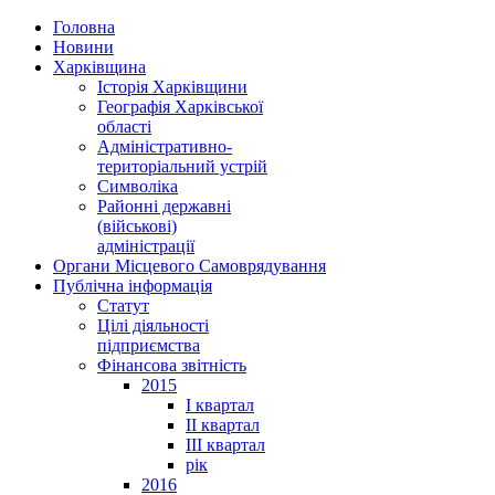
Головна
Новини
Харківщина
Історія Харківщини
Географія Харківської
області
Адміністративно-
територіальний устрій
Символіка
Районні державні
(військові)
адміністрації
Органи Місцевого Самоврядування
Публічна інформація
Статут
Цілі діяльності
підприємства
Фінансова звітність
2015
I квартал
II квартал
III квартал
рік
2016