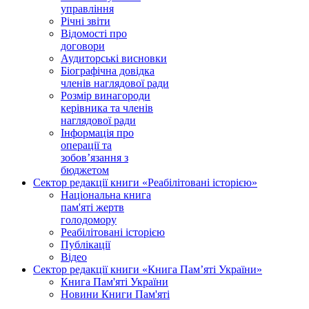
управління
Річні звіти
Відомості про
договори
Аудиторські висновки
Біографічна довідка
членів наглядової ради
Розмір винагороди
керівника та членів
наглядової ради
Інформація про
операції та
зобов’язання з
бюджетом
Сектор редакції книги «Реабілітовані історією»
Національна книга
пам'яті жертв
голодомору
Реабілітовані історією
Публікації
Відео
Сектор редакції книги «Книга Пам’яті України»
Книга Пам'яті України
Новини Книги Пам'яті