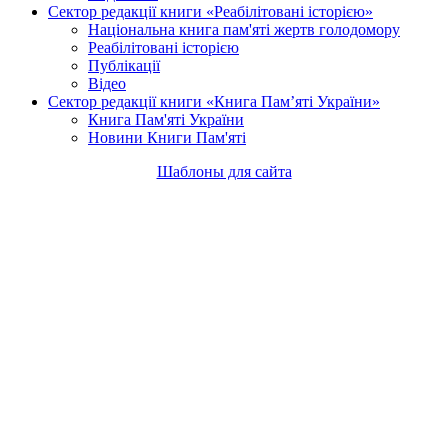
Сектор редакції книги «Реабілітовані історією»
Національна книга пам'яті жертв голодомору
Реабілітовані історією
Публікації
Відео
Сектор редакції книги «Книга Пам’яті України»
Книга Пам'яті України
Новини Книги Пам'яті
Шаблоны для сайта