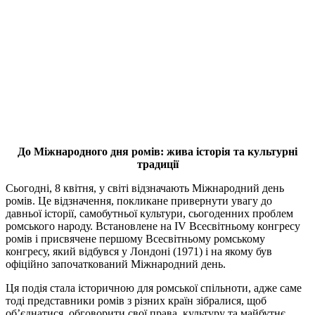
До Міжнародного дня ромів: жива історія та культурні
традиції
Сьогодні, 8 квітня, у світі відзначають Міжнародний день
ромів. Це відзначення, покликане привернути увагу до
давньої історії, самобутньої культури, сьогоденних проблем
ромського народу. Встановлене на ІV Всесвітньому конгресу
ромів і присвячене першому Всесвітньому ромському
конгресу, який відбувся у Лондоні (1971) і на якому був
офіційно започаткований Міжнародний день.
Ця подія стала історичною для ромської спільноти, адже саме
тоді представники ромів з різних країн зібралися, щоб
об’єднатися, обговорити свої права, культуру та майбутнє.