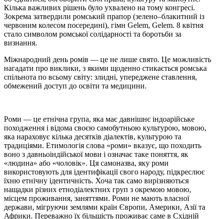
Кілька важливих рішень було ухвалено на тому конгресі.
Зокрема затвердили ромський прапор (зелено–блакитний із
червоним колесом посередині), гімн Gelem, Gelem. 8 квітня
стало символом ромської солідарності та боротьби за
визнання.
Міжнародний день ромів — це не лише свято. Це можливість
нагадати про виклики, з якими щоденно стикається ромська
спільнота по всьому світу: злидні, упереджене ставлення,
обмежений доступ до освіти та медицини.
Роми — це етнічна група, яка має давнішнє індоарійське
походження і відома своєю самобутньою культурою, мовою,
яка нараховує кілька десятків діалектів, культурою та
традиціями. Етимологія слова «роми» вказує, що походить
воно з давньоіндійської мови і означає таке поняття, як
«людина» або «чоловік». Ця самоназва, яку роми
використовують для ідентифікації свого народу, підкреслює
їхню етнічну ідентичність. Хоча так само вирізняються
нащадки різних етнодіалектних груп з окремою мовою,
місцем проживання, заняттями. Роми не мають власної
держави, мігруючи землями країн Європи, Америки, Азії та
Африки. Переважно їх більшість проживає саме в Східній