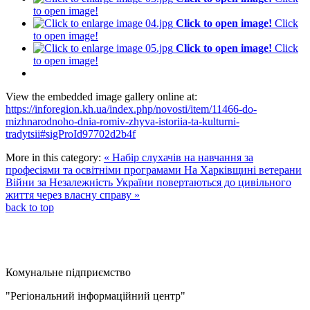
to open image!
Click to open image!
Click
to open image!
Click to open image!
Click
to open image!
View the embedded image gallery online at:
https://inforegion.kh.ua/index.php/novosti/item/11466-do-
mizhnarodnoho-dnia-romiv-zhyva-istoriia-ta-kulturni-
tradytsii#sigProId97702d2b4f
More in this category:
« Набір слухачів на навчання за
професіями та освітніми програмами
На Харківщині ветерани
Війни за Незалежність України повертаються до цивільного
життя через власну справу »
back to top
Комунальне підприємство
"Регіональний інформаційний центр"