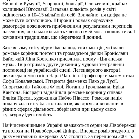
Європі: в Румунії, Угорщині, Болгарії, Словаччині, країнах
колишньої Югославії. Загальна кількість ромів у світі
оцінюється в 10–15 мільйонів осіб. Звичайно, ця цифра не
може бути остаточною. Широкий розмах обрахунку
демографи пояснюють приблизними результатами переписів
населення, оскільки кількість членів сімей могла коливатися. І
кочовими традиціями, що збереглися й донині.
Зате всьому світу відомі імена видатних митців, які мали
ромське коріння: поетеси та громадської діячки Броніслави
Вайс, якій Ліна Костенко присвятила поему «Циганська
муза». Твір отримав друге дихання у чудовій театральній
постановці на українській сцені. Легендарного актора і
режисера німого кіно Чарлі Чапліна. Професорки математики
Софії Ковалевської. Гітариста фламенко Пако де Лусії.
Спортсменів Тайсона Ф’юрі, Йоганна Тролльмана, Еріка
Кантона. Біографи віднайшли ромське коріння у співака
Елвіса Преслі, художника Пабло Пікассо. Ромська нація
подарувала світу багато талантів, які досягли визнання в
різних сферах діяльності, зберігаючи при цьому свою
культурну ідентичність.
Найчисельнішими в Україні вважаються серви на Лівобережжі
та волохи на Правобережжі Дніпра. Вперше ромів згадують в
документальних джерелах XV століття. За переписом 2001 р.