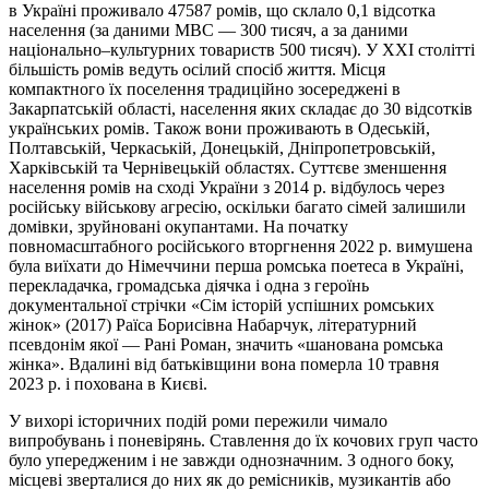
в Україні проживало 47587 ромів, що склало 0,1 відсотка
населення (за даними МВС — 300 тисяч, а за даними
національно–культурних товариств 500 тисяч). У ХХІ столітті
більшість ромів ведуть осілий спосіб життя. Місця
компактного їх поселення традиційно зосереджені в
Закарпатській області, населення яких складає до 30 відсотків
українських ромів. Також вони проживають в Одеській,
Полтавській, Черкаській, Донецькій, Дніпропетровській,
Харківській та Чернівецькій областях. Суттєве зменшення
населення ромів на сході України з 2014 р. відбулось через
російську військову агресію, оскільки багато сімей залишили
домівки, зруйновані окупантами. На початку
повномасштабного російського вторгнення 2022 р. вимушена
була виїхати до Німеччини перша ромська поетеса в Україні,
перекладачка, громадська діячка і одна з героїнь
документальної стрічки «Сім історій успішних ромських
жінок» (2017) Раїса Борисівна Набарчук, літературний
псевдонім якої — Рані Роман, значить «шанована ромська
жінка». Вдалині від батьківщини вона померла 10 травня
2023 р. і похована в Києві.
У вихорі історичних подій роми пережили чимало
випробувань і поневірянь. Ставлення до їх кочових груп часто
було упередженим і не завжди однозначним. З одного боку,
місцеві зверталися до них як до ремісників, музикантів або