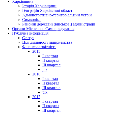
Харківщина
Історія Харківщини
Географія Харківської області
Адміністративно-територіальний устрій
Символіка
Районні державні (військові) адміністрації
Органи Місцевого Самоврядування
Публічна інформація
Статут
Цілі діяльності підприємства
Фінансова звітність
2015
I квартал
II квартал
III квартал
рік
2016
I квартал
II квартал
III квартал
рік
2017
I квартал
II квартал
III квартал