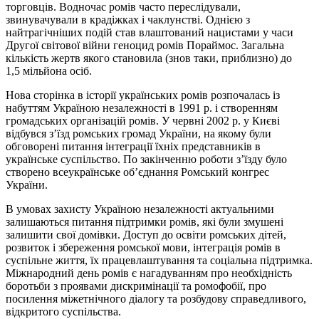
торговців. Водночас ромів часто переслідували,
звинувачували в крадіжках і чаклунстві. Однією з
найтрагічніших подій став влаштований нацистами у часи
Другої світової війни геноцид ромів Пораймос. Загальна
кількість жертв якого становила (знов таки, приблизно) до
1,5 мільйона осіб.
Нова сторінка в історії українських ромів розпочалась із
набуттям Україною незалежності в 1991 р. і створенням
громадських організацій ромів. У червні 2002 р. у Києві
відбувся з’їзд ромських громад України, на якому були
обговорені питання інтеграції їхніх представників в
українське суспільство. По закінченню роботи з’їзду було
створено всеукраїнське об’єднання Ромський конгрес
України.
В умовах захисту Україною незалежності актуальними
залишаються питання підтримки ромів, які були змушені
залишити свої домівки. Доступ до освіти ромських дітей,
розвиток і збереження ромської мови, інтеграція ромів в
суспільне життя, їх працевлаштування та соціальна підтримка.
Міжнародний день ромів є нагадуванням про необхідність
боротьби з проявами дискримінації та ромофобії, про
посилення міжетнічного діалогу та розбудову справедливого,
відкритого суспільства.