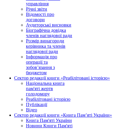
управління
Річні звіти
Відомості про
договори
Аудиторські висновки
Біографічна довідка
членів наглядової ради
Розмір винагороди
керівника та членів
наглядової ради
Інформація про
операції та
зобов’язання з
бюджетом
Сектор редакції книги «Реабілітовані історією»
Національна книга
пам'яті жертв
голодомору
Реабілітовані історією
Публікації
Відео
Сектор редакції книги «Книга Пам’яті України»
Книга Пам'яті України
Новини Книги Пам'яті