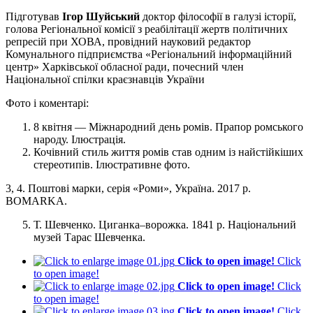
Підготував
Ігор Шуйський
доктор філософії в галузі історії,
голова Регіональної комісії з реабілітації жертв політичних
репресій при ХОВА, провідний науковий редактор
Комунального підприємства «Регіональний інформаційний
центр» Харківської обласної ради, почесний член
Національної спілки краєзнавців України
Фото і коментарі:
8 квітня — Міжнародний день ромів. Прапор ромського
народу. Ілюстрація.
Кочівний стиль життя ромів став одним із найстійкіших
стереотипів. Ілюстративне фото.
3, 4. Поштові марки, серія «Роми», Україна. 2017 р.
BOMARKA.
Т. Шевченко. Циганка–ворожка. 1841 р. Національний
музей Тарас Шевченка.
Click to open image!
Click
to open image!
Click to open image!
Click
to open image!
Click to open image!
Click