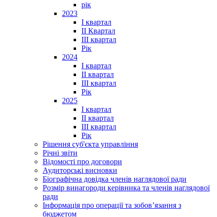
рік
2023
І квартал
ІІ Квартал
III квартал
Рік
2024
I квартал
II квартал
III квартал
Рік
2025
I квартал
II квартал
III квартал
Рік
Рішення суб'єкта управління
Річні звіти
Відомості про договори
Аудиторські висновки
Біографічна довідка членів наглядової ради
Розмір винагороди керівника та членів наглядової
ради
Інформація про операції та зобов’язання з
бюджетом