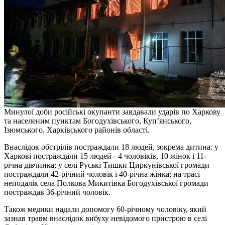
Минулої доби російські окупанти завдавали ударів по Харкову
та населеним пунктам Богодухівського, Куп’янського,
Ізюмського, Харківського районів області.
Внаслідок обстрілів постраждали 18 людей, зокрема дитина: у
Харкові постраждали 15 людей - 4 чоловіків, 10 жінок і 11-
річна дівчинка; у селі Руські Тишки Циркунівської громади
постраждали 42-річний чоловік і 40-річна жінка; на трасі
неподалік села Полкова Микитівка Богодухівської громади
постраждав 36-річний чоловік.
Також медики надали допомогу 60-річному чоловіку, який
зазнав травм внаслідок вибуху невідомого пристрою в селі