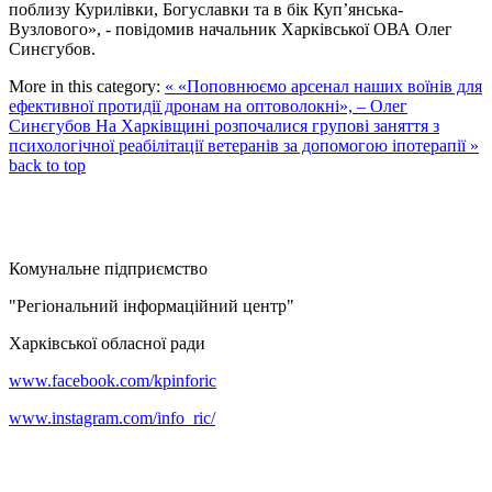
поблизу Курилівки, Богуславки та в бік Куп’янська-
Вузлового», - повідомив начальник Харківської ОВА Олег
Синєгубов.
More in this category:
« «Поповнюємо арсенал наших воїнів для
ефективної протидії дронам на оптоволокні», – Олег
Синєгубов
На Харківщині розпочалися групові заняття з
психологічної реабілітації ветеранів за допомогою іпотерапії »
back to top
Комунальне підприємство
"Регіональний інформаційний центр"
Харківської обласної ради
www.facebook.com/kpinforic
www.instagram.com/info_ric/