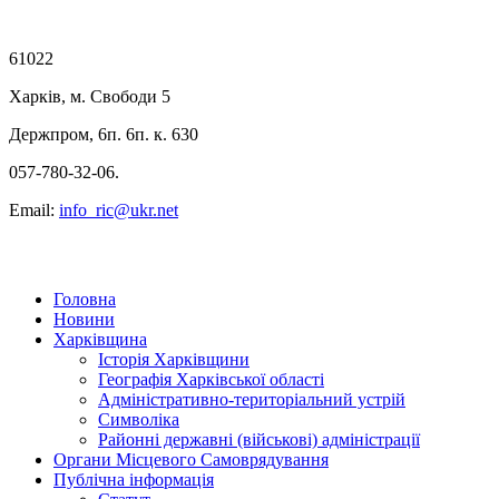
61022
Харків, м. Свободи 5
Держпром, 6п. 6п. к. 630
057-780-32-06.
Email:
info_ric@ukr.net
Головна
Новини
Харківщина
Історія Харківщини
Географія Харківської області
Адміністративно-територіальний устрій
Символіка
Районні державні (військові) адміністрації
Органи Місцевого Самоврядування
Публічна інформація