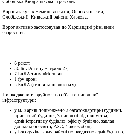
Соболівка Кіндрашівської громади.
Ворог атакував Немишлянський, Основ’янський,
Слобідський, Київський райони Харкова.
Ворог активно застосовував по Харківщині різні види
озброєння:
6 ракет;
36 БпЛА типу «Герань-2»;
7 БпЛА типу «Молнія»;
1 fpv-дрон;
5 БпЛА (тип встановлюється).
Пошкоджено та зруйновано обʼєкти цивільної
інфраструктури:
у м. Харків пошкоджено 2 багатоквартирні будинки,
приватний будинок, 3 цивільні підприємства,
адміністративну будівлю, офісну будівлю, заклад
дошкільної освіти, АЗС, 4 автомобілі;
у Богодухівському районі пошкоджено адмінбудівлю,