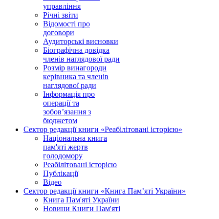
управління
Річні звіти
Відомості про
договори
Аудиторські висновки
Біографічна довідка
членів наглядової ради
Розмір винагороди
керівника та членів
наглядової ради
Інформація про
операції та
зобов’язання з
бюджетом
Сектор редакції книги «Реабілітовані історією»
Національна книга
пам'яті жертв
голодомору
Реабілітовані історією
Публікації
Відео
Сектор редакції книги «Книга Пам’яті України»
Книга Пам'яті України
Новини Книги Пам'яті