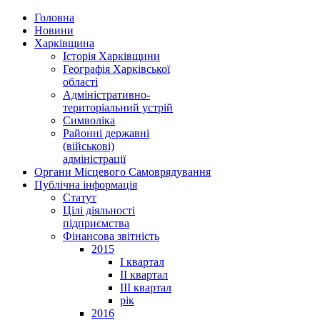
Головна
Новини
Харківщина
Історія Харківщини
Географія Харківської
області
Адміністративно-
територіальний устрій
Символіка
Районні державні
(військові)
адміністрації
Органи Місцевого Самоврядування
Публічна інформація
Статут
Цілі діяльності
підприємства
Фінансова звітність
2015
I квартал
II квартал
III квартал
рік
2016