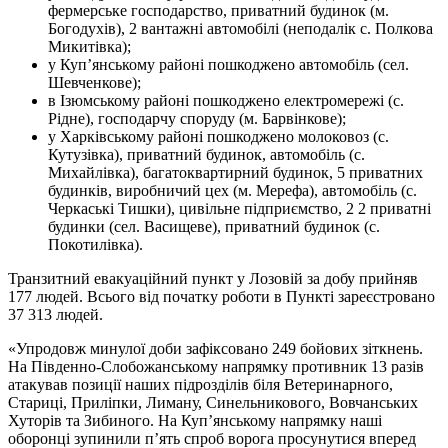
фермерське господарство, приватний будинок (м.
Богодухів), 2 вантажні автомобілі (неподалік с. Полкова
Микитівка);
у Куп’янському районі пошкоджено автомобіль (сел.
Шевченкове);
в Ізюмському районі пошкоджено електромережі (с.
Рідне), господарчу споруду (м. Барвінкове);
у Харківському районі пошкоджено молоковоз (с.
Кутузівка), приватний будинок, автомобіль (с.
Михайлівка), багатоквартирний будинок, 5 приватних
будинків, виробничий цех (м. Мерефа), автомобіль (с.
Черкаські Тишки), цивільне підприємство, 2 2 приватні
будинки (сел. Васищеве), приватний будинок (с.
Покотилівка).
Транзитний евакуаційний пункт у Лозовій за добу прийняв
177 людей. Всього від початку роботи в Пункті зареєстровано
37 313 людей.
«Упродовж минулої доби зафіксовано 249 бойових зіткнень.
На Південно-Слобожанському напрямку противник 13 разів
атакував позиції наших підрозділів біля Ветеринарного,
Стариці, Приліпки, Лиману, Синельникового, Вовчанських
Хуторів та Зибиного. На Куп’янському напрямку наші
оборонці зупинили п’ять спроб ворога просунутися вперед