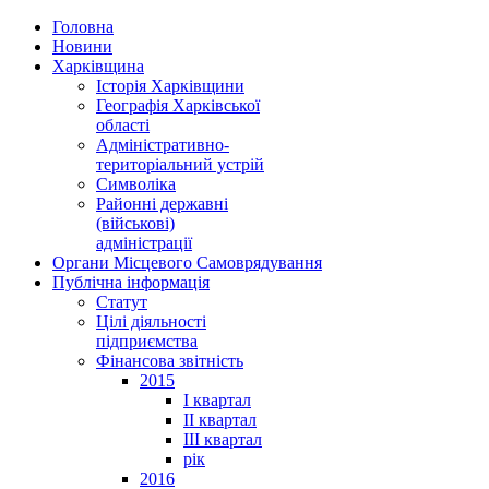
Головна
Новини
Харківщина
Історія Харківщини
Географія Харківської
області
Адміністративно-
територіальний устрій
Символіка
Районні державні
(військові)
адміністрації
Органи Місцевого Самоврядування
Публічна інформація
Статут
Цілі діяльності
підприємства
Фінансова звітність
2015
I квартал
II квартал
III квартал
рік
2016