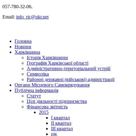
057-780-32-06.
Email:
info_ric@ukr.net
Головна
Новини
Харківщина
Історія Харківщини
Географія Харківської області
Адміністративно-територіальний устрій
Символіка
Районні державні (військові) адміністрації
Органи Місцевого Самоврядування
Публічна інформація
Статут
Цілі діяльності підприємства
Фінансова звітність
2015
I квартал
II квартал
III квартал
рік