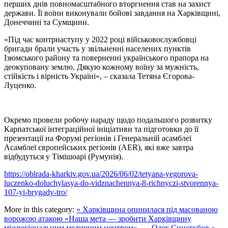
перших днів повномасштабного вторгнення став на захист
держави. Її воїни виконували бойові завдання на Харківщині,
Донеччині та Сумщини.
«Під час контрнаступу у 2022 році військовослужбовці
бригади брали участь у звільненні населених пунктів
Ізюмського району та поверненні українського прапора на
деокуповану землю. Дякую кожному воїну за мужність,
стійкість і вірність Україні», – сказала Тетяна Єгорова-
Луценко.
Окремо провели робочу нараду щодо подальшого розвитку
Карпатської інтеграційної ініціативи та підготовки до її
презентації на Форумі регіонів і Генеральній асамблеї
Асамблеї європейських регіонів (AER), які вже завтра
відбудуться у Тімішоарі (Румунія).
https://oblrada-kharkiv.gov.ua/2026/06/02/tetyana-yegorova-
luczenko-doluchylasya-do-vidznachennya-8-richnyczi-stvorennya-
107-yi-brygady-tro/
More in this category:
« Харківщина опинилася під масованою
ворожою атакою
«Наша мета — зробити Харківщину
міжрегіональним медичним центром», — Олег Синєгубов »