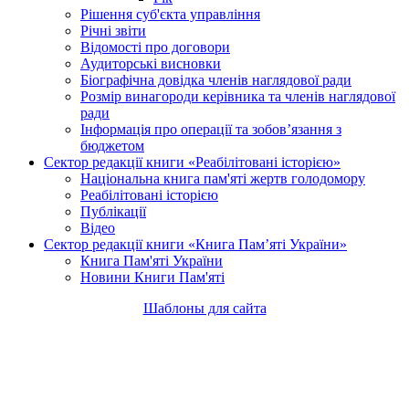
Рішення суб'єкта управління
Річні звіти
Відомості про договори
Аудиторські висновки
Біографічна довідка членів наглядової ради
Розмір винагороди керівника та членів наглядової
ради
Інформація про операції та зобов’язання з
бюджетом
Сектор редакції книги «Реабілітовані історією»
Національна книга пам'яті жертв голодомору
Реабілітовані історією
Публікації
Відео
Сектор редакції книги «Книга Пам’яті України»
Книга Пам'яті України
Новини Книги Пам'яті
Шаблоны для сайта