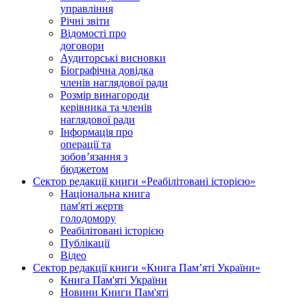
управління
Річні звіти
Відомості про
договори
Аудиторські висновки
Біографічна довідка
членів наглядової ради
Розмір винагороди
керівника та членів
наглядової ради
Інформація про
операції та
зобов’язання з
бюджетом
Сектор редакції книги «Реабілітовані історією»
Національна книга
пам'яті жертв
голодомору
Реабілітовані історією
Публікації
Відео
Сектор редакції книги «Книга Пам’яті України»
Книга Пам'яті України
Новини Книги Пам'яті