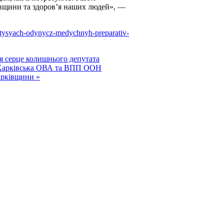
івщини та здоров’я наших людей», —
0-tysyach-odynycz-medychnyh-preparativ-
ся серце колишнього депутата
Харківська ОВА та ВПП ООН
арківщини »