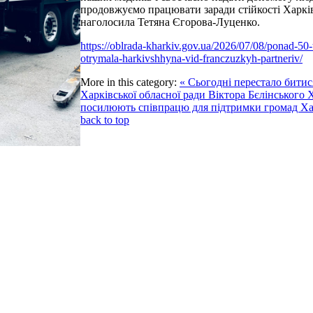
продовжуємо працювати заради стійкості Харк
наголосила Тетяна Єгорова-Луценко.
https://oblrada-kharkiv.gov.ua/2026/07/08/ponad-5
otrymala-harkivshhyna-vid-franczuzkyh-partneriv/
More in this category:
« Сьогодні перестало бити
Харківської обласної ради Віктора Бєлінського
посилюють співпрацю для підтримки громад Х
back to top