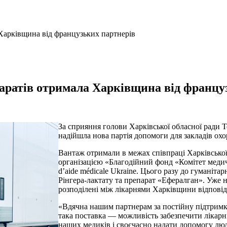
Харківщина від французьких партнерів
аратів отримала Харківщина від францу
За сприяння голови Харківської обласної ради 
надійшла нова партія допомоги для закладів охо
Вантаж отримали в межах співпраці Харківської
організацією «Благодійний фонд «Комітет медич
d’aide médicale Ukraine. Цього разу до гуманіт
Рінгера-лактату та препарат «Ефералган». Уже
розподілені між лікарнями Харківщини відповідн
«Вдячна нашим партнерам за постійну підтрим
така поставка — можливість забезпечити лікарн
наших медиків і своєчасно надати допомогу людя