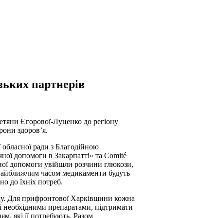
зьких партнерів
Тетяни Єгорової-Луценко до регіону
рони здоров’я.
 обласної ради з Благодійною
ної допомоги в Закарпатті» та Comité
арної допомоги увійшли розчини глюкози,
 найближчим часом медикаменти будуть
о до їхніх потреб.
ку. Для прифронтової Харківщини кожна
і необхідними препаратами, підтримати
м, які її потребують. Разом