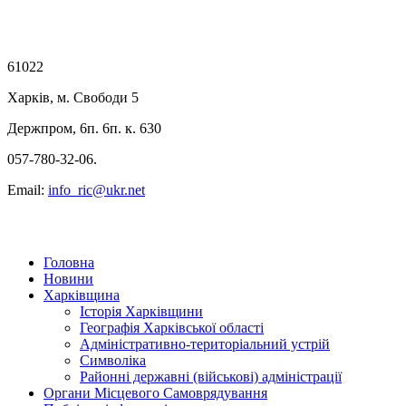
61022
Харків, м. Свободи 5
Держпром, 6п. 6п. к. 630
057-780-32-06.
Email:
info_ric@ukr.net
Головна
Новини
Харківщина
Історія Харківщини
Географія Харківської області
Адміністративно-територіальний устрій
Символіка
Районні державні (військові) адміністрації
Органи Місцевого Самоврядування