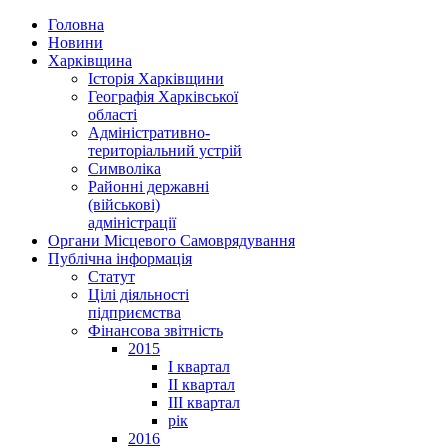
Головна
Новини
Харківщина
Історія Харківщини
Географія Харківської
області
Адміністративно-
територіальний устрій
Символіка
Районні державні
(військові)
адміністрації
Органи Місцевого Самоврядування
Публічна інформація
Статут
Цілі діяльності
підприємства
Фінансова звітність
2015
I квартал
II квартал
III квартал
рік
2016