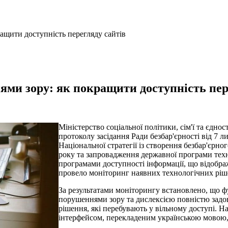
ащити доступність перегляду сайтів
ями зору: як покращити доступність пер
Міністерство соціальної політики, сім'ї та єдно
протоколу засідання Ради безбар'єрності від 7 л
Національної стратегії із створення безбар'єрно
року та запровадження державної програми тех
програмами доступності інформації, що відобража
провело моніторинг наявних технологічних ріше
За результатами моніторингу встановлено, що ф
порушеннями зору та дислексією повністю задо
рішення, які перебувають у вільному доступі. 
інтерфейсом, перекладеним українською мовою,