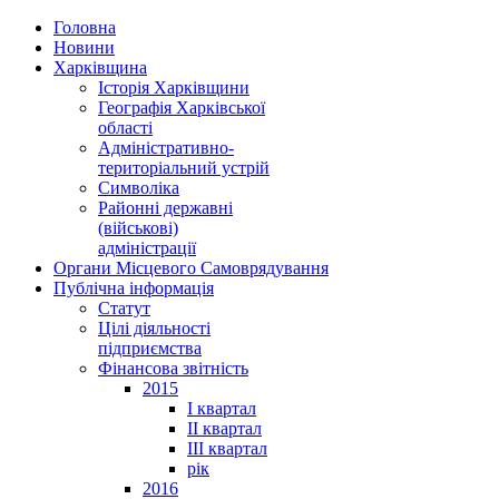
Головна
Новини
Харківщина
Історія Харківщини
Географія Харківської
області
Адміністративно-
територіальний устрій
Символіка
Районні державні
(військові)
адміністрації
Органи Місцевого Самоврядування
Публічна інформація
Статут
Цілі діяльності
підприємства
Фінансова звітність
2015
I квартал
II квартал
III квартал
рік
2016