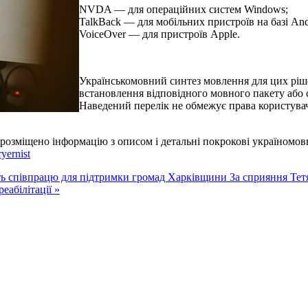
NVDA — для операційних систем Windows;
TalkBack — для мобільних пристроїв на базі And
VoiceOver — для пристроїв Apple.
Українськомовний синтез мовлення для цих ріше
встановлення відповідного мовного пакету або 
Наведений перелік не обмежує права користува
 розміщено інформацію з описом і детальні покрокові україномовн
yernist
 співпрацю для підтримки громад Харківщини
За сприяння Тет
еабілітації »