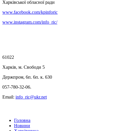
Харківської обласної ради
www.facebook.com/kpinforic
www.instagram.com/info_ric/
61022
Харків, м. Свободи 5
Держпром, 6п. 6п. к. 630
057-780-32-06.
Email:
info_ric@ukr.net
Головна
Новини
Харківщина