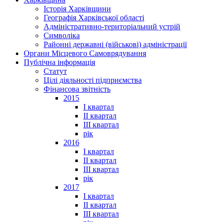
Історія Харківщини
Географія Харківської області
Адміністративно-територіальний устрій
Символіка
Районні державні (військові) адміністрації
Органи Місцевого Самоврядування
Публічна інформація
Статут
Цілі діяльності підприємства
Фінансова звітність
2015
I квартал
II квартал
III квартал
рік
2016
I квартал
II квартал
III квартал
рік
2017
I квартал
II квартал
III квартал