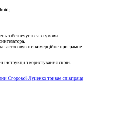
roid;
нь забезпечується за умови
синтезатора.
ча застосовувати комерційне програмне
і інструкції з користування скрін-
яни Єгорової-Луценко триває співпраця