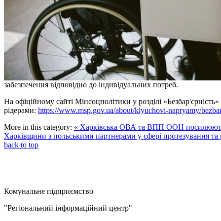
забезпечення відповідно до індивідуальних потреб.
На офіційному сайті Мінсоцполітики у розділі «Безбар'єрність»
рідерами:
https://www.msp.gov.ua/about/klyuchovi-napryamy/bezbar
More in this category:
« Харківська ОВА та ВПП ООН посилюють
Харківщини з польськими партнерами у сфері протезування та р
back to top
Комунальне підприємство
"Регіональний інформаційний центр"