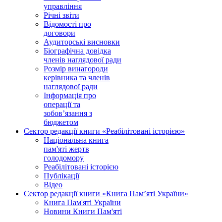
управління
Річні звіти
Відомості про
договори
Аудиторські висновки
Біографічна довідка
членів наглядової ради
Розмір винагороди
керівника та членів
наглядової ради
Інформація про
операції та
зобов’язання з
бюджетом
Сектор редакції книги «Реабілітовані історією»
Національна книга
пам'яті жертв
голодомору
Реабілітовані історією
Публікації
Відео
Сектор редакції книги «Книга Пам’яті України»
Книга Пам'яті України
Новини Книги Пам'яті