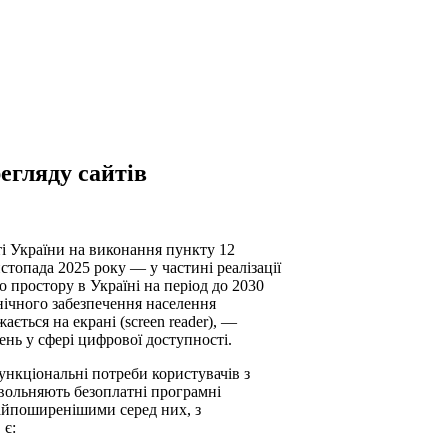
егляду сайтів
сті України на виконання пункту 12
истопада 2025 року — у частині реалізації
го простору в Україні на період до 2030
нічного забезпечення населення
ється на екрані (screen reader), —
нь у сфері цифрової доступності.
ункціональні потреби користувачів з
вольняють безоплатні програмні
Найпоширенішими серед них, з
 є: