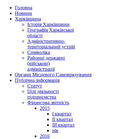
Головна
Новини
Харківщина
Історія Харківщини
Географія Харківської
області
Адміністративно-
територіальний устрій
Символіка
Районні державні
(військові)
адміністрації
Органи Місцевого Самоврядування
Публічна інформація
Статут
Цілі діяльності
підприємства
Фінансова звітність
2015
I квартал
II квартал
III квартал
рік
2016