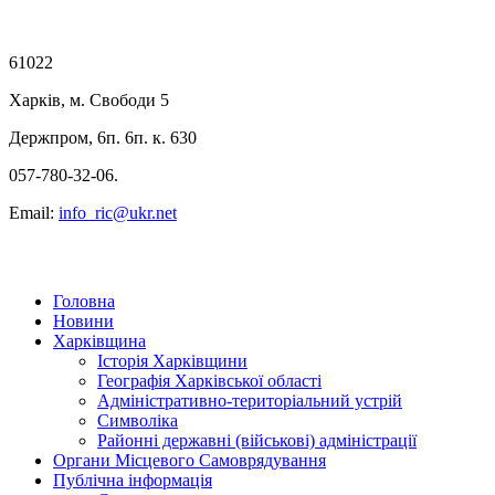
61022
Харків, м. Свободи 5
Держпром, 6п. 6п. к. 630
057-780-32-06.
Email:
info_ric@ukr.net
Головна
Новини
Харківщина
Історія Харківщини
Географія Харківської області
Адміністративно-територіальний устрій
Символіка
Районні державні (військові) адміністрації
Органи Місцевого Самоврядування
Публічна інформація