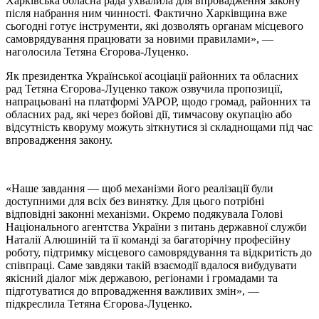
Харківська обласна рада ухвалила для впровадження закону
після набрання ним чинності. Фактично Харківщина вже
сьогодні готує інструменти, які дозволять органам місцевого
самоврядування працювати за новими правилами», —
наголосила Тетяна Єгорова-Луценко.
Як президентка Української асоціації районних та обласних
рад Тетяна Єгорова-Луценко також озвучила пропозиції,
напрацьовані на платформі УАРОР, щодо громад, районних та
обласних рад, які через бойові дії, тимчасову окупацію або
відсутність кворуму можуть зіткнутися зі складнощами під час
впровадження закону.
«Наше завдання — щоб механізми його реалізації були
доступними для всіх без винятку. Для цього потрібні
відповідні законні механізми. Окремо подякувала Голові
Національного агентства України з питань державної служби
Наталії Алюшиній та її команді за багаторічну професійну
роботу, підтримку місцевого самоврядування та відкритість до
співпраці. Саме завдяки такій взаємодії вдалося вибудувати
якісний діалог між державою, регіонами і громадами та
підготуватися до впровадження важливих змін», —
підкреслила Тетяна Єгорова-Луценко.