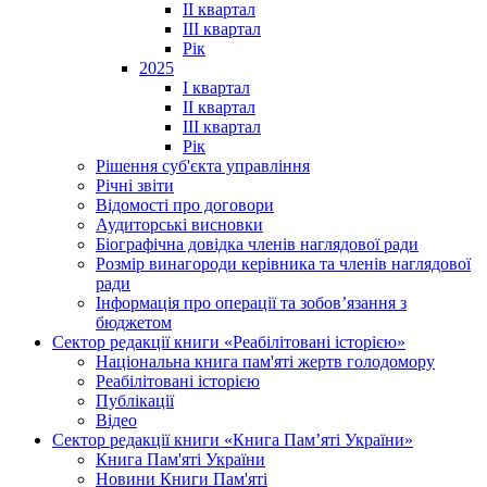
II квартал
III квартал
Рік
2025
I квартал
II квартал
III квартал
Рік
Рішення суб'єкта управління
Річні звіти
Відомості про договори
Аудиторські висновки
Біографічна довідка членів наглядової ради
Розмір винагороди керівника та членів наглядової
ради
Інформація про операції та зобов’язання з
бюджетом
Сектор редакції книги «Реабілітовані історією»
Національна книга пам'яті жертв голодомору
Реабілітовані історією
Публікації
Відео
Сектор редакції книги «Книга Пам’яті України»
Книга Пам'яті України
Новини Книги Пам'яті