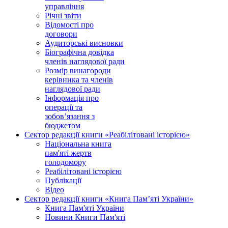
управління
Річні звіти
Відомості про
договори
Аудиторські висновки
Біографічна довідка
членів наглядової ради
Розмір винагороди
керівника та членів
наглядової ради
Інформація про
операції та
зобов’язання з
бюджетом
Сектор редакції книги «Реабілітовані історією»
Національна книга
пам'яті жертв
голодомору
Реабілітовані історією
Публікації
Відео
Сектор редакції книги «Книга Пам’яті України»
Книга Пам'яті України
Новини Книги Пам'яті