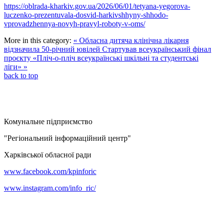
https://oblrada-kharkiv.gov.ua/2026/06/01/tetyana-yegorova-
luczenko-prezentuvala-dosvid-harkivshhyny-shhodo-
vprovadzhennya-novyh-pravyl-roboty-v-oms/
More in this category:
« Обласна дитяча клінічна лікарня
відзначила 50-річний ювілей
Стартував всеукраїнський фінал
проєкту «Пліч-о-пліч всеукраїнські шкільні та студентські
ліги» »
back to top
Комунальне підприємство
"Регіональний інформаційний центр"
Харківської обласної ради
www.facebook.com/kpinforic
www.instagram.com/info_ric/