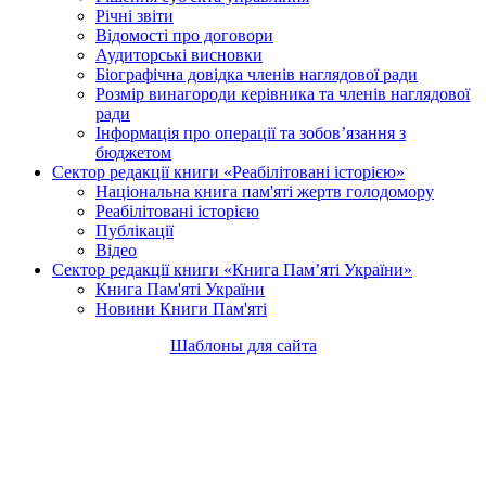
Річні звіти
Відомості про договори
Аудиторські висновки
Біографічна довідка членів наглядової ради
Розмір винагороди керівника та членів наглядової
ради
Інформація про операції та зобов’язання з
бюджетом
Сектор редакції книги «Реабілітовані історією»
Національна книга пам'яті жертв голодомору
Реабілітовані історією
Публікації
Відео
Сектор редакції книги «Книга Пам’яті України»
Книга Пам'яті України
Новини Книги Пам'яті
Шаблоны для сайта