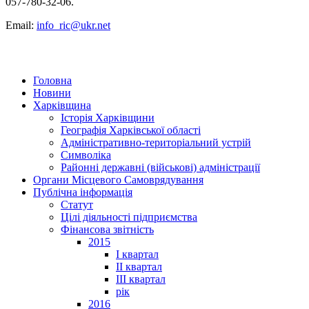
057-780-32-06.
Email:
info_ric@ukr.net
Головна
Новини
Харківщина
Історія Харківщини
Географія Харківської області
Адміністративно-територіальний устрій
Символіка
Районні державні (військові) адміністрації
Органи Місцевого Самоврядування
Публічна інформація
Статут
Цілі діяльності підприємства
Фінансова звітність
2015
I квартал
II квартал
III квартал
рік
2016