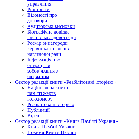
управління
Річні звіти
Відомості про
договори
Аудиторські висновки
Біографічна довідка
членів наглядової ради
Розмір винагороди
керівника та членів
наглядової ради
Інформація про
операції та
зобов’язання з
бюджетом
Сектор редакції книги «Реабілітовані історією»
Національна книга
пам'яті жертв
голодомору
Реабілітовані історією
Публікації
Відео
Сектор редакції книги «Книга Пам’яті України»
Книга Пам'яті України
Новини Книги Пам'яті