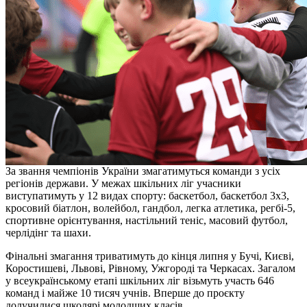
За звання чемпіонів України змагатимуться команди з усіх
регіонів держави. У межах шкільних ліг учасники
виступатимуть у 12 видах спорту: баскетбол, баскетбол 3х3,
кросовий біатлон, волейбол, гандбол, легка атлетика, регбі-5,
спортивне орієнтування, настільний теніс, масовий футбол,
черлідінг та шахи.
Фінальні змагання триватимуть до кінця липня у Бучі, Києві,
Коростишеві, Львові, Рівному, Ужгороді та Черкасах. Загалом
у всеукраїнському етапі шкільних ліг візьмуть участь 646
команд і майже 10 тисяч учнів. Вперше до проєкту
долучилися школярі молодших класів.