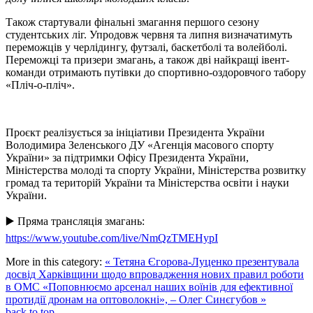
Також стартували фінальні змагання першого сезону
студентських ліг. Упродовж червня та липня визначатимуть
переможців у черлідингу, футзалі, баскетболі та волейболі.
Переможці та призери змагань, а також дві найкращі івент-
команди отримають путівки до спортивно-оздоровчого табору
«Пліч-о-пліч».
Проєкт реалізується за ініціативи Президента України
Володимира Зеленського ДУ «Агенція масового спорту
України» за підтримки Офісу Президента України,
Міністерства молоді та спорту України, Міністерства розвитку
громад та територій України та Міністерства освіти і науки
України.
▶️ Пряма трансляція змагань:
https://www.youtube.com/live/NmQzTMEHypI
More in this category:
« Тетяна Єгорова-Луценко презентувала
досвід Харківщини щодо впровадження нових правил роботи
в ОМС
«Поповнюємо арсенал наших воїнів для ефективної
протидії дронам на оптоволокні», – Олег Синєгубов »
back to top